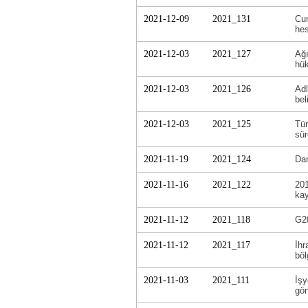
2021-12-09
2021_131
Cum
hes
2021-12-03
2021_127
Ağı
hük
2021-12-03
2021_126
Adl
bel
2021-12-03
2021_125
Tür
sür
2021-11-19
2021_124
Dan
2021-11-16
2021_122
201
kay
2021-11-12
2021_118
G20
2021-11-12
2021_117
İhr
böl
2021-11-03
2021_111
İşy
gön