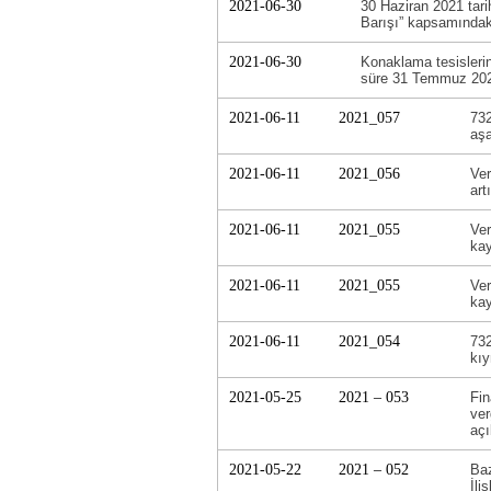
2021-06-30
30 Haziran 2021 tar
Barışı” kapsamındaki 
2021-06-30
Konaklama tesisleri
süre 31 Temmuz 2021
2021-06-11
2021_057
732
aşa
2021-06-11
2021_056
Ver
art
2021-06-11
2021_055
Ver
kay
2021-06-11
2021_055
Ver
kay
2021-06-11
2021_054
732
kıy
2021-05-25
2021 – 053
Fin
ver
açı
2021-05-22
2021 – 052
Baz
İli