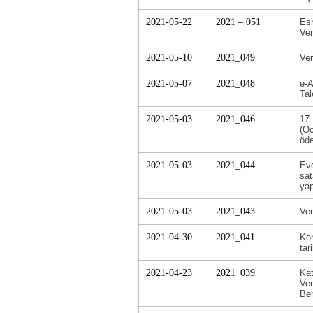
2021-05-22
2021 – 051
Esn
Ver
2021-05-10
2021_049
Ver
2021-05-07
2021_048
e-A
Tal
2021-05-03
2021_046
17 
(Oc
öde
2021-05-03
2021_044
Evd
sat
yap
2021-05-03
2021_043
Ver
2021-04-30
2021_041
Kon
tar
2021-04-23
2021_039
Kat
Ver
Ber