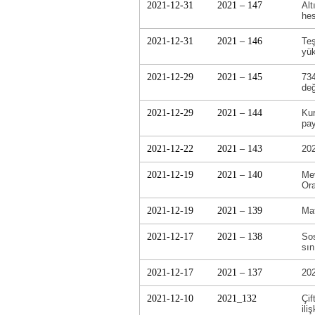
2021-12-31
2021 – 147
Alt
hes
2021-12-31
2021 – 146
Teş
yük
2021-12-29
2021 – 145
734
değ
2021-12-29
2021 – 144
Kur
pay
2021-12-22
2021 – 143
202
2021-12-19
2021 – 140
Mev
Ora
2021-12-19
2021 – 139
Mat
2021-12-17
2021 – 138
Sos
sın
2021-12-17
2021 – 137
202
2021-12-10
2021_132
Çif
ili