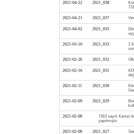
2021-04-22
2021_038
Kur
731
2021-04-21
2021_037
Ver
2021-04-02
2021_035
Döv
uyg
2021-03-10
2021_033
2 M
son
2021-02-26
2021_032
Ülk
2021-02-16
2021_031
KDV
değ
2021-02-11
2021_030
Ele
Gen
2021-02-09
2021_029
Bor
kul
2021-02-08
7263 sayılı Kanun il
yapılmıştır.
2021-02-08
2021_027
Ser